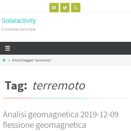
Salta
al
Solaractivity
contenuto
It is complex but simple
Home
Articoli taggati "terremoto"
Tag:
terremoto
Analisi geomagnetica 2019-12-09
flessione geomagnetica